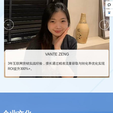
VANTE ZENG
ROI提升300%+。