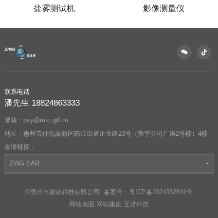
盐雾测试机
影像测量仪
联系电话
潘先生 18824863333
邮箱：pxy@mtc.gd.cn
地址：惠州市仲恺高新区陈江街道正大路23号（帝宇公司厂房2号楼）4楼
友情链接：
ZING EAR
©惠州市微动科技有限公司
备案号：粤ICP备2024352841号
网站地图
网站建设
:
互诺科技