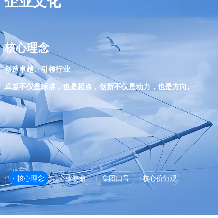
企业文化
核心理念
创造卓越、引领行业
创新：鼓励探索未知，拥抱变化，促进科技进步。
精工制造，触动未来
筑绿色未来。
卓越不仅是标准，也是起点，创新不仅是动力，也是方向。
质量：坚持最高标准，确保每一细节都体现专业与可靠。
求。
值，并为构建未来的绿色生活贡献力量。
发展：推进环保实践，优化资源使用，致力于长远发展。
核心理念
企业使命
集团口号
核心价值观