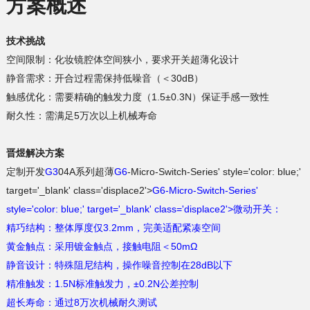
方案概述
技术挑战
空间限制：化妆镜腔体空间狭小，要求开关超薄化设计
静音需求：开合过程需保持低噪音（＜30dB）
触感优化：需要精确的触发力度（1.5±0.3N）保证手感一致性
耐久性：需满足5万次以上机械寿命
晋煜解决方案
定制开发
G3
04A系列超薄
G6
target='_blank' class='displace2'>
style='color: blue;' target='_blank' class='displace2'>微动开关：
精巧结构：整体厚度仅3.2mm，完美适配紧凑空间
黄金触点：采用镀金触点，接触电阻＜50mΩ
静音设计：特殊阻尼结构，操作噪音控制在28dB以下
精准触发：1.5N标准触发力，±0.2N公差控制
超长寿命：通过8万次机械耐久测试