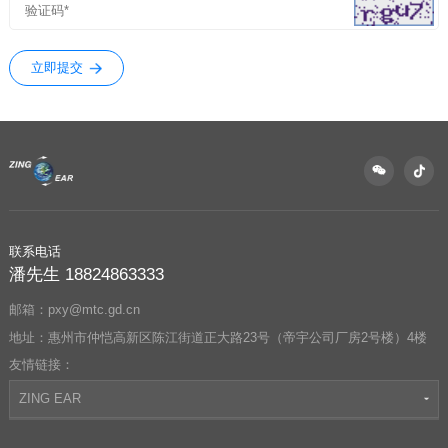
立即提交
联系电话
潘先生 18824863333
邮箱：pxy@mtc.gd.cn
地址：惠州市仲恺高新区陈江街道正大路23号（帝宇公司厂房2号楼）4楼
友情链接：
ZING EAR