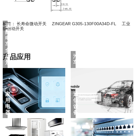
标签：
长寿命微动开关
ZINGEAR G305-130F00A34D-FL
级微动开关
产品应用
景
车
器
备