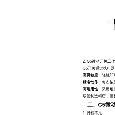
2. G5微动开关工
G5开关通过执行
高灵敏度：
轻触即
精准动作：
每次按
高耐用性：
采用耐
尽管制造精密，但
二、G5微
1. 行程不足