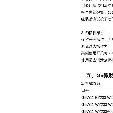
用专用清洁剂清洁
检查内部弹簧，如
组装后测试按下动
3. 预防性维护
保持开关清洁，无
避免过大操作力
高频使用开关每6–
使用适当润滑剂保
五、G5微
1. 机械寿命
型号
G5W11-EZ200-W2
G5W11-WZ200-W
G5W11-WZ200A0