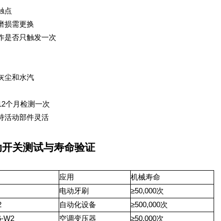
触点
磨损需更换
作是否只触发一次
灰尘和水汽
12个月检测一次
持活动部件灵活
动开关测试与寿命验证
应用
机械寿命
电动牙刷
≥50,000次
2
自动化设备
≥500,000次
6-W2
空调变压器
≥50,000次